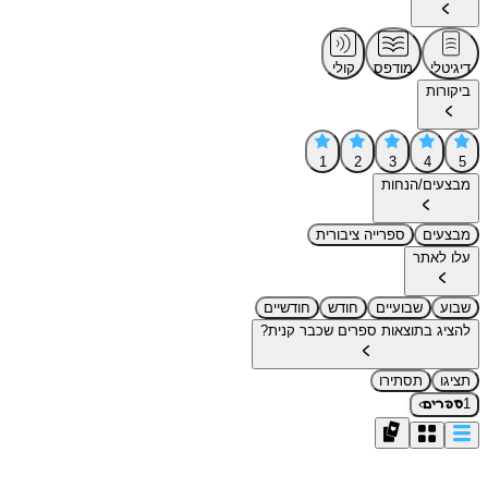
דיגיטלי
מודפס
קולי
ביקורות
1
2
3
4
5
מבצעים/הנחות
מבצעים
ספרייה ציבורית
עלו לאתר
שבוע
שבועיים
חודש
חודשיים
להציג בתוצאות ספרים שכבר קנית?
תציגו
תסתירו
›
1
ספרים