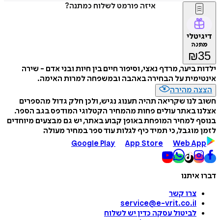
איזה פורמט לשלוח כמתנה?
דיגיטלי
מתנה
₪
35
ילדוּת ביער, מרדף נאצי, וסיפור חיים בין חיות ובני אדם - שירה
אינטימית על הבחירה באהבה ובמשפחה למרות האימה.
הצצה מהירה
חשוב לנו שקריאה תהיה תענוג נגיש, ולכן חלק גדול מהספרים
אצלנו באתר עולים פחות מהמחיר הקטלוגי המודפס בגב הספר.
בנוסף למחיר המופחת באופן קבוע באתר, יש גם מבצעים מיוחדים
לזמן מוגבל, כי תמיד כיף לגלות עוד ספר במחיר מעולה
Google Play
App Store
Web App
דברו איתנו
צרו קשר
service@e-vrit.co.il
לביטול עסקה
כדין יש לשלוח