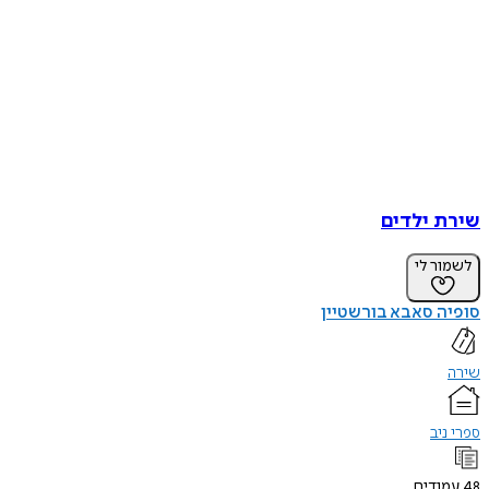
שירת ילדים
לשמור לי
סופיה סאבא בורשטיין
שירה
ספרי ניב
48
עמודים