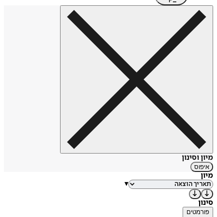
מיון וסינון
איפוס
מיון
▾
סינון
פורמטים