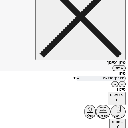
מיון וסינון
איפוס
מיון
▾
סינון
פורמטים
דיגיטלי
מודפס
קולי
ביקורות