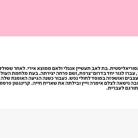
אסכולה הסוריאליסטית. בת לאב תעשיין אנגלי ולאם ממוצא אירי. לאחר ש
ניים התאהבו, עברו לגור יחד בדרום־צרפת, ושם פרחה יצירתה. בעת מלחמת
עצבים ואושפזה במוסד לחולי נפש. כעבור כשנה הגיעה האומנת שלה 
ובה נישאה לצלם אימרה וייץ ובילתה את שארית חייה. קרינגטון פרסמ
ורגם לעברית.