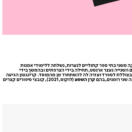
סולקה משני בתי ספר קתוליים לנערות, נשלחה ללימודי אמנות
 העולם השנייה נעצר ארנסט, תחילה בידי הצרפתים ובהמשך בידי
בצוללת לספרד ועזרה לה להשתחרר מן מהמוסד. קרינגטון הגיעה
ה שני רומנים, בהם
קרן השמע
(לוקוס, 2021), קובצי סיפורים קצרים