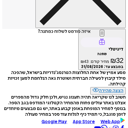
איזה פורמט לשלוח כמתנה?
דיגיטלי
מתנה
₪
32
מחיר קודם:
43
₪
במבצע עד:
31/08/2026
מסע אמיץ של אחת החלוצות הטרנסג'נדריות בישראל, שהפכה
מילד קיבוץ לפעילה חברתית ושוטרת גאה הנלחמת למען זכויות
קהילתה.
הצצה מהירה
חשוב לנו שקריאה תהיה תענוג נגיש, ולכן חלק גדול מהספרים
אצלנו באתר עולים פחות מהמחיר הקטלוגי המודפס בגב הספר.
בנוסף למחיר המופחת באופן קבוע באתר, יש גם מבצעים מיוחדים
לזמן מוגבל, כי תמיד כיף לגלות עוד ספר במחיר מעולה
Google Play
App Store
Web App