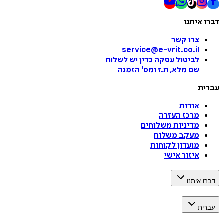
דברו איתנו
צרו קשר
service@e-vrit.co.il
לביטול עסקה
כדין יש לשלוח
שם מלא, ת.ז ומס
'
הזמנה
עברית
אודות
מרכז העזרה
מדיניות משלוחים
מעקב משלוח
מועדון לקוחות
איזור אישי
דברו איתנו
עברית