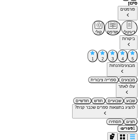
סינון
פורמטים
דיגיטלי
מודפס
קולי
ביקורות
1
2
3
4
5
מבצעים/הנחות
מבצעים
ספרייה ציבורית
עלו לאתר
שבוע
שבועיים
חודש
חודשיים
להציג בתוצאות ספרים שכבר קנית?
תציגו
תסתירו
›
1
ספרים