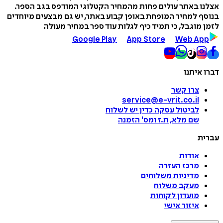
אצלנו באתר עולים פחות מהמחיר הקטלוגי המודפס בגב הספר.
בנוסף למחיר המופחת באופן קבוע באתר, יש גם מבצעים מיוחדים
לזמן מוגבל, כי תמיד כיף לגלות עוד ספר במחיר מעולה
Google Play
App Store
Web App
דברו איתנו
צרו קשר
service@e-vrit.co.il
לביטול עסקה
כדין יש לשלוח
שם מלא, ת.ז ומס
'
הזמנה
עברית
אודות
מרכז העזרה
מדיניות משלוחים
מעקב משלוח
מועדון לקוחות
איזור אישי