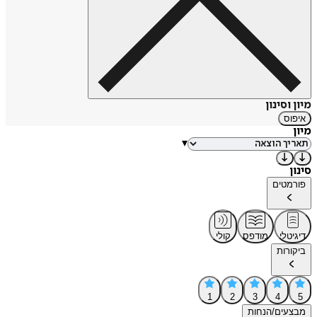
מיון וסינון
איפוס
מיון
▾
סינון
פורמטים
דיגיטלי
מודפס
קולי
ביקורות
1
2
3
4
5
מבצעים/הנחות