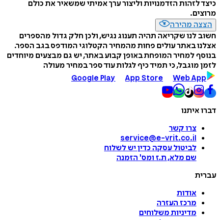
כיצד לזהות הזדמנויות וליצור ערך אמיתי שמשאיר את כולם
מרוצים.
הצצה מהירה
חשוב לנו שקריאה תהיה תענוג נגיש, ולכן חלק גדול מהספרים
אצלנו באתר עולים פחות מהמחיר הקטלוגי המודפס בגב הספר.
בנוסף למחיר המופחת באופן קבוע באתר, יש גם מבצעים מיוחדים
לזמן מוגבל, כי תמיד כיף לגלות עוד ספר במחיר מעולה
Google Play
App Store
Web App
דברו איתנו
צרו קשר
service@e-vrit.co.il
לביטול עסקה
כדין יש לשלוח
שם מלא, ת.ז ומס
'
הזמנה
עברית
אודות
מרכז העזרה
מדיניות משלוחים