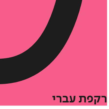
רקפת
עברי