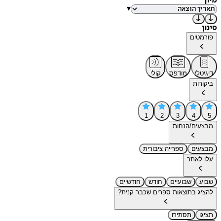
מיון
▾
סינון
פורמטים
דיגיטלי
מודפס
קולי
ביקורות
1
2
3
4
5
מבצעים/הנחות
מבצעים
ספרייה ציבורית
עלו לאתר
שבוע
שבועיים
חודש
חודשיים
להציג בתוצאות ספרים שכבר קנית?
תציגו
תסתירו