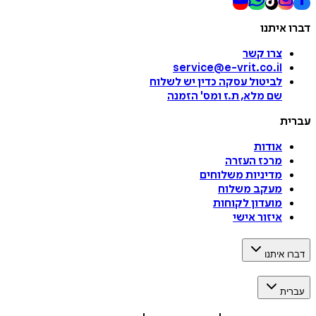
דברו איתנו
צרו קשר
service@e-vrit.co.il
לביטול עסקה
כדין יש לשלוח
שם מלא, ת.ז ומס
'
הזמנה
עברית
אודות
מרכז העזרה
מדיניות משלוחים
מעקב משלוח
מועדון לקוחות
איזור אישי
דברו איתנו
עברית