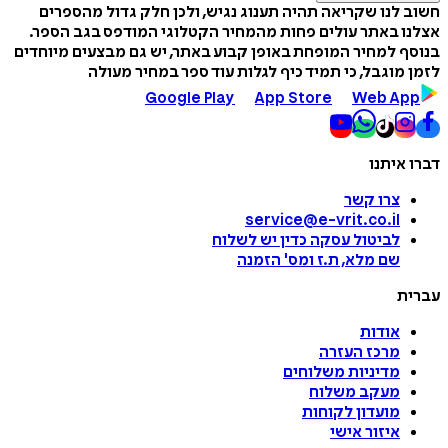
חשוב לנו שקריאה תהיה תענוג נגיש, ולכן חלק גדול מהספרים
אצלנו באתר עולים פחות מהמחיר הקטלוגי המודפס בגב הספר.
בנוסף למחיר המופחת באופן קבוע באתר, יש גם מבצעים מיוחדים
לזמן מוגבל, כי תמיד כיף לגלות עוד ספר במחיר מעולה
Google Play
App Store
Web App
דברו איתנו
צרו קשר
service@e-vrit.co.il
לביטול עסקה
כדין יש לשלוח
שם מלא, ת.ז ומס
'
הזמנה
עברית
אודות
מרכז העזרה
מדיניות משלוחים
מעקב משלוח
מועדון לקוחות
איזור אישי