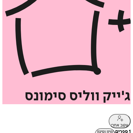
ג'ייק
ווליס
סימונס
עקוב אחרי
1 ספרים
מיון וסינון