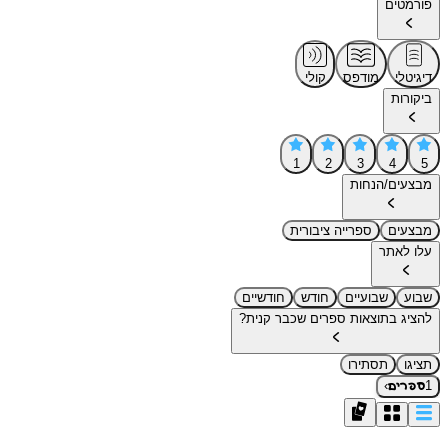
פורמטים
דיגיטלי
מודפס
קולי
ביקורות
1
2
3
4
5
מבצעים/הנחות
מבצעים
ספרייה ציבורית
עלו לאתר
שבוע
שבועיים
חודש
חודשיים
להציג בתוצאות ספרים שכבר קנית?
תציגו
תסתירו
›
1
ספרים