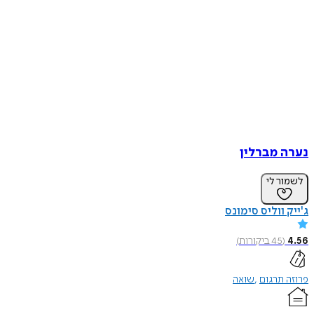
נערה מברלין
לשמור לי
ג'ייק ווליס סימונס
4.56
(
45
ביקורות
)
פרוזה תרגום
שואה