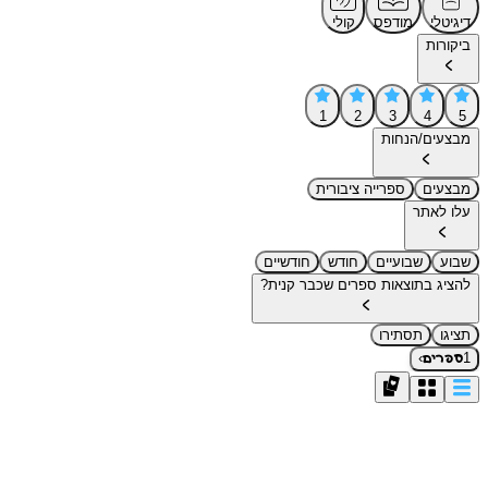
דיגיטלי
מודפס
קולי
ביקורות
1
2
3
4
5
מבצעים/הנחות
מבצעים
ספרייה ציבורית
עלו לאתר
שבוע
שבועיים
חודש
חודשיים
להציג בתוצאות ספרים שכבר קנית?
תציגו
תסתירו
›
1
ספרים