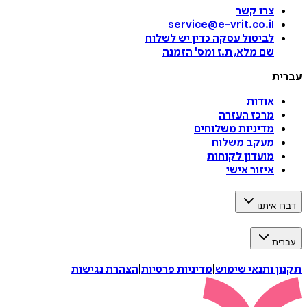
צרו קשר
service@e-vrit.co.il
לביטול עסקה
כדין יש לשלוח
שם מלא, ת.ז ומס
'
הזמנה
עברית
אודות
מרכז העזרה
מדיניות משלוחים
מעקב משלוח
מועדון לקוחות
איזור אישי
דברו איתנו
עברית
תקנון ותנאי שימוש
|
מדיניות פרטיות
|
הצהרת נגישות