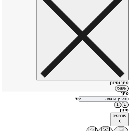
מיון וסינון
איפוס
מיון
▾
סינון
פורמטים