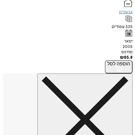
צבעונים
335
עמודים
ינואר
2005
מודפס
₪
65.8
הוספה
לסל