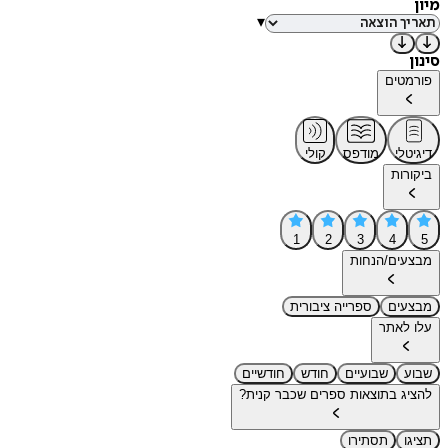
מיון
▾
סינון
פורמטים
דיגיטלי
מודפס
קולי
ביקורות
1
2
3
4
5
מבצעים/הנחות
מבצעים
ספרייה ציבורית
עלו לאתר
שבוע
שבועיים
חודש
חודשיים
להציג בתוצאות ספרים שכבר קנית?
תציגו
תסתירו