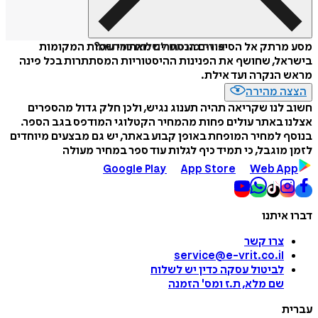
איזה פורמט לשלוח כמתנה?
מסע מרתק אל הסיפורים הנסתרים מאחורי שמות המקומות
בישראל, שחושף את הפנינות ההיסטוריות המסתתרות בכל פינה
מראש הנקרה ועד אילת.
הצצה מהירה
חשוב לנו שקריאה תהיה תענוג נגיש, ולכן חלק גדול מהספרים
אצלנו באתר עולים פחות מהמחיר הקטלוגי המודפס בגב הספר.
בנוסף למחיר המופחת באופן קבוע באתר, יש גם מבצעים מיוחדים
לזמן מוגבל, כי תמיד כיף לגלות עוד ספר במחיר מעולה
Google Play
App Store
Web App
דברו איתנו
צרו קשר
service@e-vrit.co.il
לביטול עסקה
כדין יש לשלוח
שם מלא, ת.ז ומס
'
הזמנה
עברית