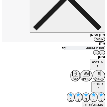
מיון וסינון
איפוס
מיון
▾
סינון
פורמטים
דיגיטלי
מודפס
קולי
ביקורות
1
2
3
4
5
מבצעים/הנחות