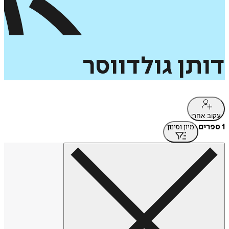
דותן
גולדווסר
עקוב אחרי
1 ספרים
מיון וסינון