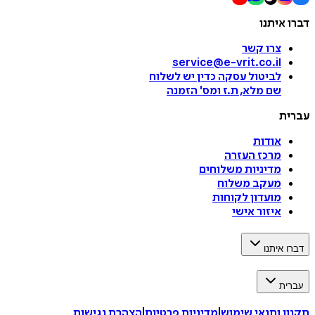
דברו איתנו
צרו קשר
service@e-vrit.co.il
לביטול עסקה
כדין יש לשלוח
שם מלא, ת.ז ומס
'
הזמנה
עברית
אודות
מרכז העזרה
מדיניות משלוחים
מעקב משלוח
מועדון לקוחות
איזור אישי
דברו איתנו
עברית
תקנון ותנאי שימוש
|
מדיניות פרטיות
|
הצהרת נגישות