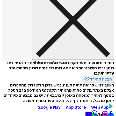
איזה פורמט לשלוח כמתנה?
חוויות מזעזעות מלב הקרב והשבי הסורי במלחמת יום הכיפורים -
רומן גרפי חושפני המביא את עדותו של לוחם שריון שהטראומה
עדיין חיה בו.
הצצה מהירה
חשוב לנו שקריאה תהיה תענוג נגיש, ולכן חלק גדול מהספרים
אצלנו באתר עולים פחות מהמחיר הקטלוגי המודפס בגב הספר.
בנוסף למחיר המופחת באופן קבוע באתר, יש גם מבצעים מיוחדים
לזמן מוגבל, כי תמיד כיף לגלות עוד ספר במחיר מעולה
Google Play
App Store
Web App