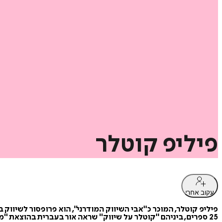
פיליפ
קוטלר
עקוב אחרי
פיליפ קוטלר, המוכר כ"אבי השיווק המודרני", הוא פרופסור לשיוו
25 ספרים, ביניהם "קוטלר על שיווק" שראה אור בעברית בהוצאת "מטר". קוטלר משמש יועץ לארגונים שלא למטרות רווח ולחברות מובילות כמו יב"מ, ג'נרל אלקטריק, בנק אוף אמריקה, AT&T ומישלן.