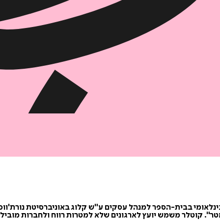
ק בינלאומי בבית-הספר למנהל עסקים ע"ש קלוג באוניברסיטת נורת'ו