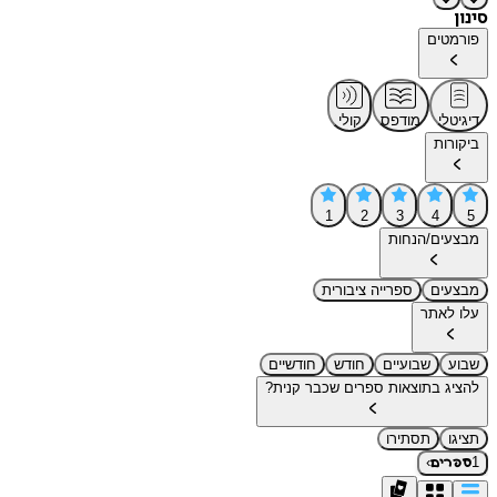
סינון
פורמטים
דיגיטלי
מודפס
קולי
ביקורות
1
2
3
4
5
מבצעים/הנחות
מבצעים
ספרייה ציבורית
עלו לאתר
שבוע
שבועיים
חודש
חודשיים
להציג בתוצאות ספרים שכבר קנית?
תציגו
תסתירו
›
1
ספרים