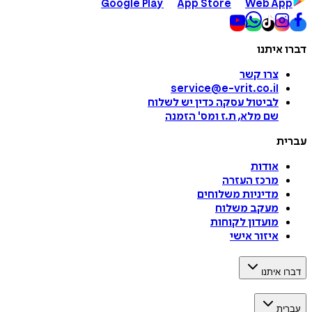
Google Play
App Store
Web App
דברו איתנו
צרו קשר
service@e-vrit.co.il
לביטול עסקה
כדין יש לשלוח
שם מלא, ת.ז ומס
'
הזמנה
עברית
אודות
מרכז העזרה
מדיניות משלוחים
מעקב משלוח
מועדון לקוחות
איזור אישי
דברו איתנו
עברית