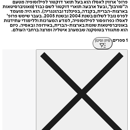
פרופ' ארווין לאסלו הוא בעל תואר דוקטור לפילוסופיה מטעם
ה"סורבון", ובעל ארבעה תוארי דוקטור לשם כבוד (מאוניברסיטאות
בארצות-הברית, בקנדה, בפינלנד ובהונגריה). הוא היה מועמד
לפרס נובל לשלום בשנת 2004 ובשנת 2005. בעבר שימש פרופ'
לאסלו כפרופסור לפילוסופיה, למדע המערכות וללימודי עתידנות
באוניברסיטאות שונות בארצות-הברית, באירופה ובאסיה. כיום
הוא מתגורר בטוסקנה שבמערב איטליה ומרצה ברחבי העולם.
1 ספרים
מיון וסינון