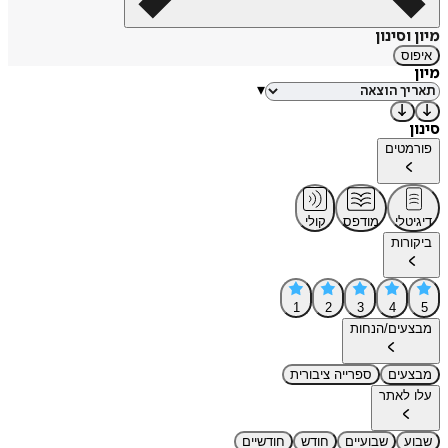
מיון וסינון
איפוס
מיון
▾
סינון
פורמטים
דיגיטלי
מודפס
קולי
ביקורות
1
2
3
4
5
מבצעים/הנחות
מבצעים
ספרייה ציבורית
עלו לאתר
שבוע
שבועיים
חודש
חודשיים