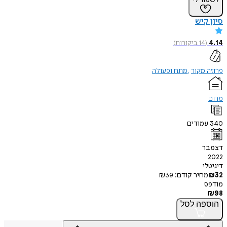
סיון קיש
4.14
(
14
ביקורות
)
פרוזה מקור
מתח ופעולה
מרום
340
עמודים
דצמבר
2022
דיגיטלי
32
₪
מחיר קודם:
39
₪
מודפס
₪
98
הוספה
לסל