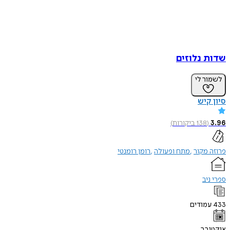
שדות נלוזים
לשמור לי
סיון קיש
3.96
(
138
ביקורות
)
פרוזה מקור
מתח ופעולה
רומן רומנטי
ספרי ניב
433
עמודים
אוקטובר