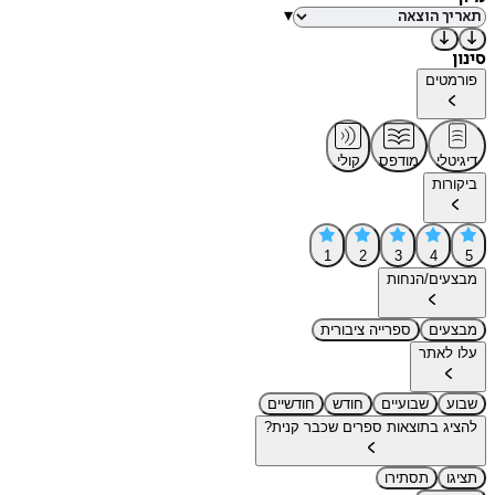
▾
סינון
פורמטים
דיגיטלי
מודפס
קולי
ביקורות
1
2
3
4
5
מבצעים/הנחות
מבצעים
ספרייה ציבורית
עלו לאתר
שבוע
שבועיים
חודש
חודשיים
להציג בתוצאות ספרים שכבר קנית?
תציגו
תסתירו