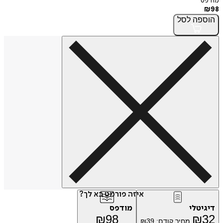
מודפס
₪
98
הוספה
לסל
איזה פורמט בא לך?
דיגיטלי
מודפס
₪
98
₪
32
מחיר קודם:
39
₪