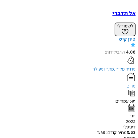
אל תדברי
לשמור לי
סיון קיש
4.06
(
17
ביקורות
)
פרוזה מקור
מתח ופעולה
מרום
381
עמודים
יוני
2023
דיגיטלי
32
₪
מחיר קודם:
39
₪