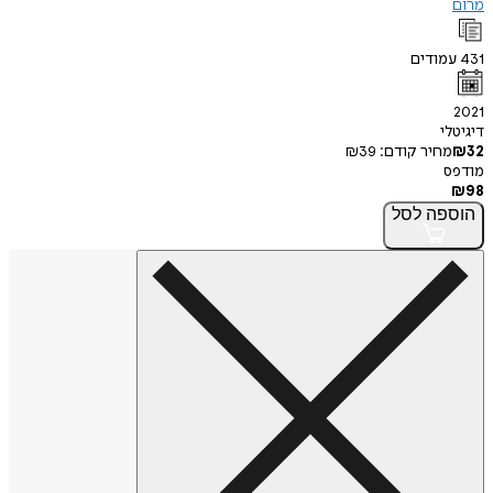
מרום
431
עמודים
2021
דיגיטלי
32
₪
מחיר קודם:
39
₪
מודפס
₪
98
הוספה
לסל