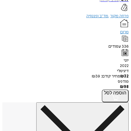
פרוזה מקור
מד"ב ופנטזיה
מרום
336
עמודים
יוני
2022
דיגיטלי
32
₪
מחיר קודם:
39
₪
מודפס
₪
98
הוספה
לסל