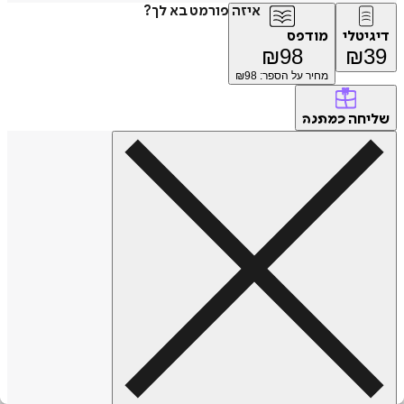
איזה פורמט בא לך?
דיגיטלי
מודפס
₪
98
₪
39
מחיר על הספר: ₪
98
שליחה
כמתנה