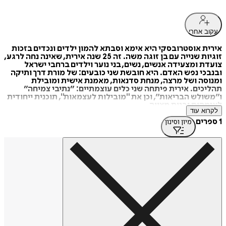
עקוב אחרי
אירית אוסטרובסקי היא אימא וסבתא להמון ילדים ונכדים בזכות
זוגיות שנייה עם בן זוגה משה. זה 25 שנה אירית, שאינה נחה לרגע,
צועדת ומצעידה אנשים, נשים, בני נוער וילדים ברחבי ישראל
ובנבכי נפש האדם. היא חובשת שני כובעים: של מורת דרך ותיקה
ומנוסה ושל מרצה, מנחת סדנאות, מאמנת אישית ומובילת
תהליכים. אירית פיתחה שני כלים עוצמתיים: ״נתיבי צמיחה״
ו״משולש הבריאות״, וכן את "מובילות לעצמאות", תוכנית ייחודית
לאימהות ובנות מצווה.
לקרוא עוד
1 ספרים
מיון וסינון