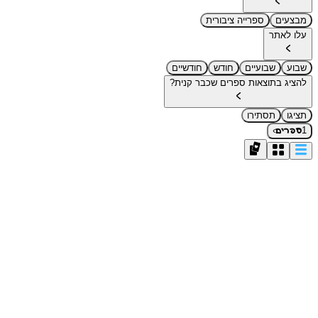
מבצעים
ספרייה ציבורית
עלו לאתר
שבוע
שבועיים
חודש
חודשיים
להציג בתוצאות ספרים שכבר קנית?
תציגו
תסתירו
›
1
ספרים