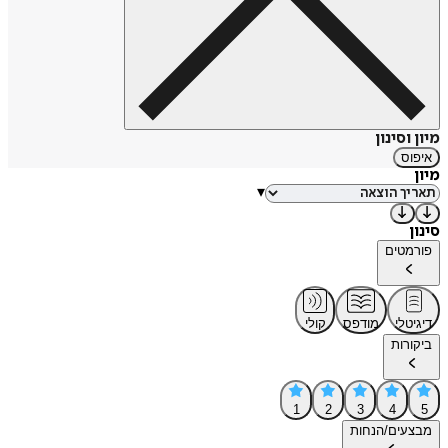
מיון וסינון
איפוס
מיון
▾
סינון
פורמטים
דיגיטלי
מודפס
קולי
ביקורות
1
2
3
4
5
מבצעים/הנחות