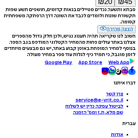
₪
20
₪
45
סבתא ותשעה נכדים מטיילים בנאות קדומים, חושפים תשע שפות
תקשורת שונות ולומדים לכבד את השונה דרך הרפתקה משפחתית
קסומה.
הצצה מהירה
חשוב לנו שקריאה תהיה תענוג נגיש, ולכן חלק גדול מהספרים
אצלנו באתר עולים פחות מהמחיר הקטלוגי המודפס בגב הספר.
בנוסף למחיר המופחת באופן קבוע באתר, יש גם מבצעים מיוחדים
לזמן מוגבל, כי תמיד כיף לגלות עוד ספר במחיר מעולה
Google Play
App Store
Web App
דברו איתנו
צרו קשר
service@e-vrit.co.il
לביטול עסקה
כדין יש לשלוח
שם מלא, ת.ז ומס
'
הזמנה
עברית
אודות