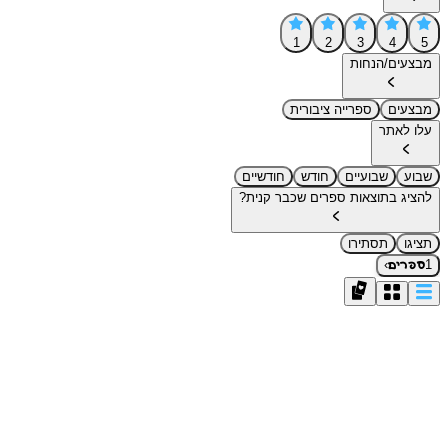
1
2
3
4
5
מבצעים/הנחות
מבצעים
ספרייה ציבורית
עלו לאתר
שבוע
שבועיים
חודש
חודשיים
להציג בתוצאות ספרים שכבר קנית?
תציגו
תסתירו
›
1
ספרים