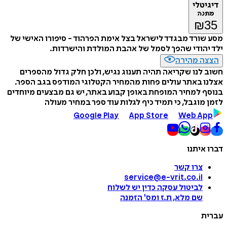
דיגיטלי
מתנה
₪
35
מסע שורד מבגדד לישראל בצל אימת הפרהוד - סיפורו האישי של
ילד יהודי שהפך לסמל של אהבת המולדת והישרדות.
הצצה מהירה
חשוב לנו שקריאה תהיה תענוג נגיש, ולכן חלק גדול מהספרים
אצלנו באתר עולים פחות מהמחיר הקטלוגי המודפס בגב הספר.
בנוסף למחיר המופחת באופן קבוע באתר, יש גם מבצעים מיוחדים
לזמן מוגבל, כי תמיד כיף לגלות עוד ספר במחיר מעולה
Google Play
App Store
Web App
דברו איתנו
צרו קשר
service@e-vrit.co.il
לביטול עסקה
כדין יש לשלוח
שם מלא, ת.ז ומס
'
הזמנה
עברית