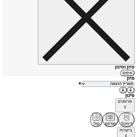
מיון וסינון
איפוס
מיון
▾
סינון
פורמטים
דיגיטלי
מודפס
קולי
ביקורות