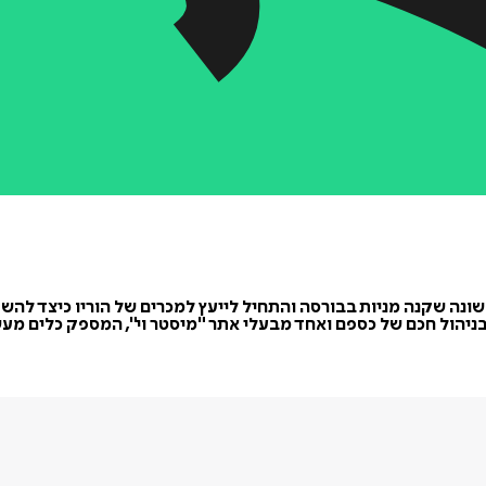
את דרכו בתחום הפיננסים כבר בגיל 15, בפעם הראשונה שקנה מניות בבורסה והתחיל לייעץ למכר
ון בניהול חכם של כספם ואחד מבעלי אתר "מיסטר וי", המספק כלים מע