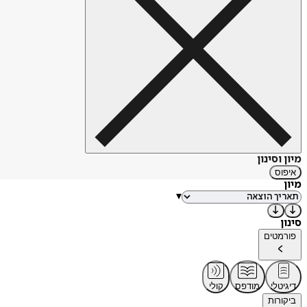
מיון וסינון
איפוס
מיון
▾
סינון
פורמטים
דיגיטלי
מודפס
קולי
ביקורות