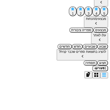
1
2
3
4
5
מבצעים/הנחות
מבצעים
ספרייה ציבורית
עלו לאתר
שבוע
שבועיים
חודש
חודשיים
להציג בתוצאות ספרים שכבר קנית?
תציגו
תסתירו
›
1
ספרים