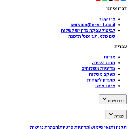
דברו איתנו
צרו קשר
service@e-vrit.co.il
לביטול עסקה
כדין יש לשלוח
שם מלא, ת.ז ומס
'
הזמנה
עברית
אודות
מרכז העזרה
מדיניות משלוחים
מעקב משלוח
מועדון לקוחות
איזור אישי
דברו איתנו
עברית
תקנון ותנאי שימוש
|
מדיניות פרטיות
|
הצהרת נגישות