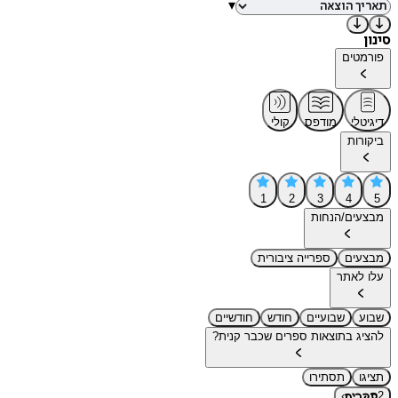
▾
סינון
פורמטים
דיגיטלי
מודפס
קולי
ביקורות
1
2
3
4
5
מבצעים/הנחות
מבצעים
ספרייה ציבורית
עלו לאתר
שבוע
שבועיים
חודש
חודשיים
להציג בתוצאות ספרים שכבר קנית?
תציגו
תסתירו
›
2
ספרים