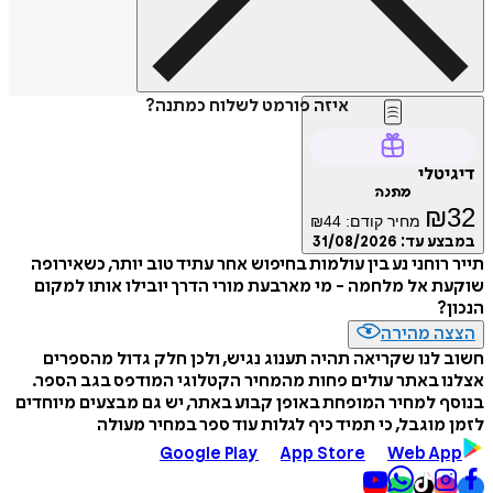
איזה פורמט לשלוח כמתנה?
דיגיטלי
מתנה
₪
32
מחיר קודם:
44
₪
במבצע עד:
31/08/2026
תייר רוחני נע בין עולמות בחיפוש אחר עתיד טוב יותר, כשאירופה
שוקעת אל מלחמה - מי מארבעת מורי הדרך יובילו אותו למקום
הנכון?
הצצה מהירה
חשוב לנו שקריאה תהיה תענוג נגיש, ולכן חלק גדול מהספרים
אצלנו באתר עולים פחות מהמחיר הקטלוגי המודפס בגב הספר.
בנוסף למחיר המופחת באופן קבוע באתר, יש גם מבצעים מיוחדים
לזמן מוגבל, כי תמיד כיף לגלות עוד ספר במחיר מעולה
Google Play
App Store
Web App