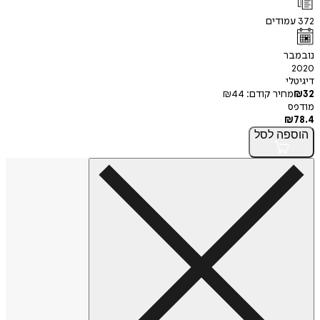
372
עמודים
נובמבר
2020
דיגיטלי
32
₪
מחיר קודם:
44
₪
מודפס
₪
78.4
הוספה
לסל