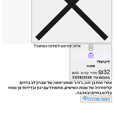
איזה פורמט לשלוח כמתנה?
דיגיטלי
מתנה
₪
32
מחיר קודם:
44
₪
במבצע עד:
31/08/2026
אחרי מות בן זוגו, ג׳ורג׳ מנווט יממה של שברון לב בדרום
קליפורניה של שנות השישים, מתמודד עם יגון ובדידות אך נאחז
בלהט בחיים ובאהבה.
הצצה מהירה