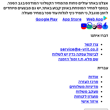
אצלנו באתר עולים פחות מהמחיר הקטלוגי המודפס בגב הספר.
בנוסף למחיר המופחת באופן קבוע באתר, יש גם מבצעים מיוחדים
לזמן מוגבל, כי תמיד כיף לגלות עוד ספר במחיר מעולה
Google Play
App Store
Web App
דברו איתנו
צרו קשר
service@e-vrit.co.il
לביטול עסקה
כדין יש לשלוח
שם מלא, ת.ז ומס
'
הזמנה
עברית
אודות
מרכז העזרה
מדיניות משלוחים
מעקב משלוח
מועדון לקוחות
איזור אישי