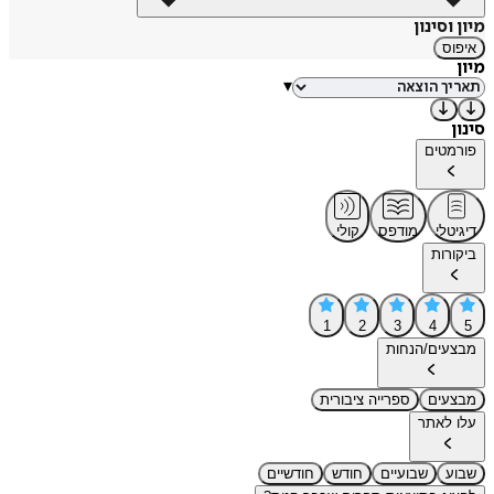
מיון וסינון
איפוס
מיון
▾
סינון
פורמטים
דיגיטלי
מודפס
קולי
ביקורות
1
2
3
4
5
מבצעים/הנחות
מבצעים
ספרייה ציבורית
עלו לאתר
שבוע
שבועיים
חודש
חודשיים