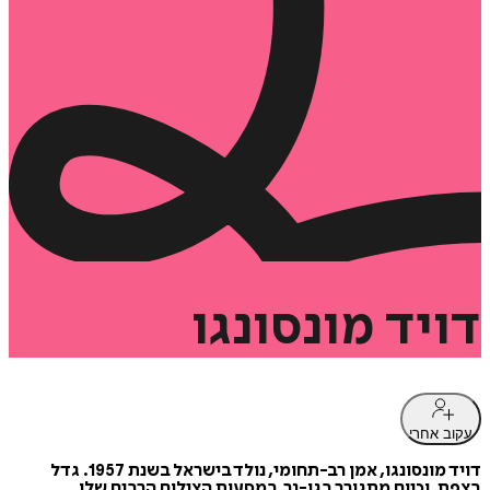
דויד
מונסונגו
עקוב אחרי
דויד מונסונגו, אמן רב-תחומי, נולד בישראל בשנת 1957. גדל
בצפת, וכיום מתגורר בגן-נר. במסעות הצילום הרבים שלו