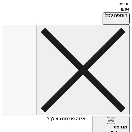
מודפס
₪
84
הוספה
לסל
איזה פורמט בא לך?
מודפס