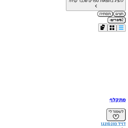
להציג בתוצאות ספרים שכבר קנית?
תציגו
תסתירו
›
2
ספרים
מתקלף
לשמור לי
דויד מונסונגו