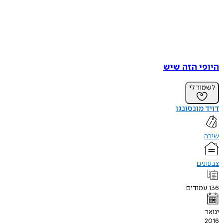
היופי הזה שיש
לשמור לי
דויד מונסונגו
שירה
צבעונים
136
עמודים
ינואר
2016