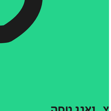
צ´ואנג
טסה