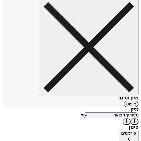
מיון וסינון
איפוס
מיון
▾
סינון
פורמטים