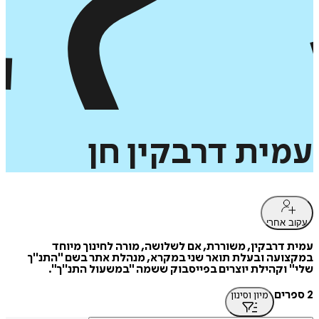
עמית
דרבקין
חן
עקוב אחרי
עמית דרבקין, משוררת, אם לשלושה, מורה לחינוך מיוחד
במקצועה ובעלת תואר שני במקרא, מנהלת אתר בשם "התנ''ך
שלי" וקהילת יוצרים בפייסבוק ששמה "במשעול התנ''ך".
2 ספרים
מיון וסינון