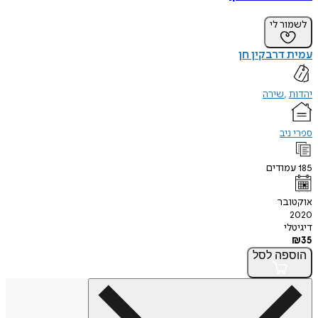
לשמור לי
עמית דרבקין חן
יהדות
שירה
ספרי ניב
185
עמודים
אוקטובר
2020
דיגיטלי
₪
35
הוספה
לסל