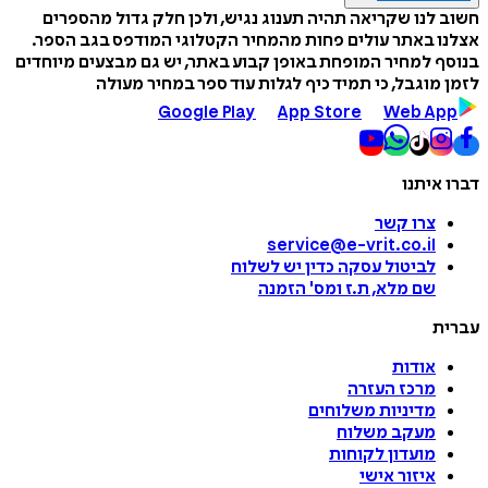
חשוב לנו שקריאה תהיה תענוג נגיש, ולכן חלק גדול מהספרים
אצלנו באתר עולים פחות מהמחיר הקטלוגי המודפס בגב הספר.
בנוסף למחיר המופחת באופן קבוע באתר, יש גם מבצעים מיוחדים
לזמן מוגבל, כי תמיד כיף לגלות עוד ספר במחיר מעולה
Google Play
App Store
Web App
דברו איתנו
צרו קשר
service@e-vrit.co.il
לביטול עסקה
כדין יש לשלוח
שם מלא, ת.ז ומס
'
הזמנה
עברית
אודות
מרכז העזרה
מדיניות משלוחים
מעקב משלוח
מועדון לקוחות
איזור אישי