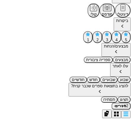
דיגיטלי
מודפס
קולי
ביקורות
1
2
3
4
5
מבצעים/הנחות
מבצעים
ספרייה ציבורית
עלו לאתר
שבוע
שבועיים
חודש
חודשיים
להציג בתוצאות ספרים שכבר קנית?
תציגו
תסתירו
›
2
ספרים