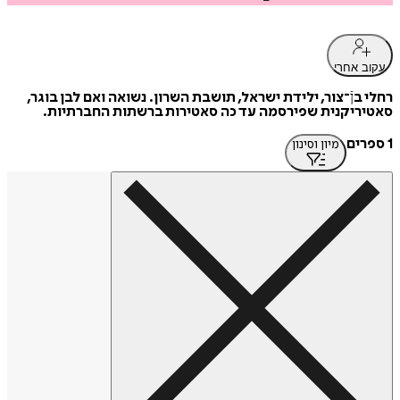
עקוב אחרי
רחלי בןֿ־צור, ילידת ישראל, תושבת השרון. נשואה ואם לבן בוגר,
סאטיריקנית שפירסמה עד כה סאטירות ברשתות החברתיות.
1 ספרים
מיון וסינון