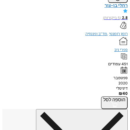
רחלי בן-צור
2.8
(
5
ביקורות
)
רומן רומנטי
מד"ב ופנטזיה
ספרי ניב
451
עמודים
ספטמבר
2020
דיגיטלי
₪
40
הוספה
לסל