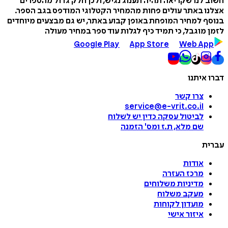
חשוב לנו שקריאה תהיה תענוג נגיש, ולכן חלק גדול מהספרים
אצלנו באתר עולים פחות מהמחיר הקטלוגי המודפס בגב הספר.
בנוסף למחיר המופחת באופן קבוע באתר, יש גם מבצעים מיוחדים
לזמן מוגבל, כי תמיד כיף לגלות עוד ספר במחיר מעולה
Google Play
App Store
Web App
דברו איתנו
צרו קשר
service@e-vrit.co.il
לביטול עסקה
כדין יש לשלוח
שם מלא, ת.ז ומס
'
הזמנה
עברית
אודות
מרכז העזרה
מדיניות משלוחים
מעקב משלוח
מועדון לקוחות
איזור אישי