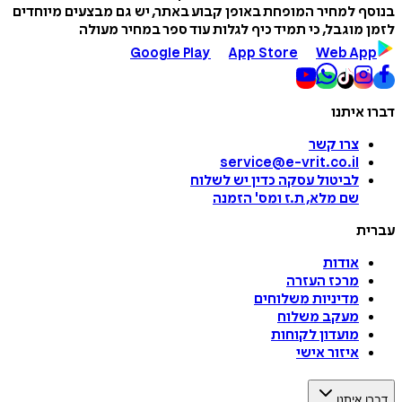
בנוסף למחיר המופחת באופן קבוע באתר, יש גם מבצעים מיוחדים
לזמן מוגבל, כי תמיד כיף לגלות עוד ספר במחיר מעולה
Google Play
App Store
Web App
דברו איתנו
צרו קשר
service@e-vrit.co.il
לביטול עסקה
כדין יש לשלוח
שם מלא, ת.ז ומס
'
הזמנה
עברית
אודות
מרכז העזרה
מדיניות משלוחים
מעקב משלוח
מועדון לקוחות
איזור אישי
דברו איתנו