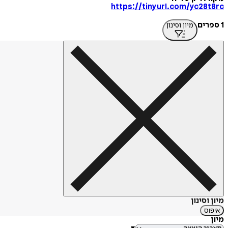
https://tinyurl.com/yc28t8rc
1 ספרים
מיון וסינון
מיון וסינון
איפוס
מיון