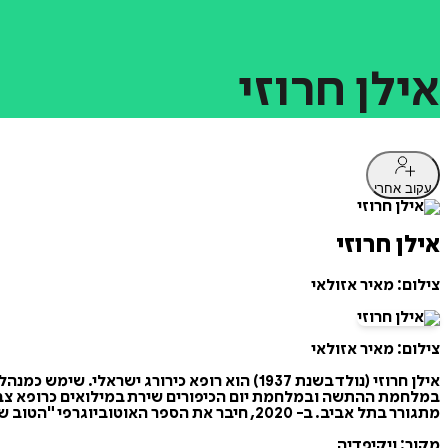
אילן
חרוזי
עקוב אחרי
אילן חרוזי
צילום: מאיר אזולאי
צילום: מאיר אזולאי
אילן חרוזי (נולד בשנת 1937) הוא רופא כירורג ישראלי. שימש כמנהל מחלקה כירורגית בבית החולים סורוקה בבאר שבע ובבית החולים וולפסון בחולון. מחלוצי הכירורגיה הבריאטרית בישראל.
במלחמת ההתשה ובמלחמת יום הכיפורים שירת במילואים כרופא צבא
מתגורר בתל אביב. ב- 2020, חיבר את הספר האוטוביוגרפי "הטוב שברופאים, לגיהנום?".
מקור: ויקיפדיה