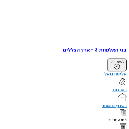
בני האלמוות 3 - ארץ הצללים
לשמור לי
אליסון נואל
נוער בוגר
הקיבוץ המאוחד
165
עמודים