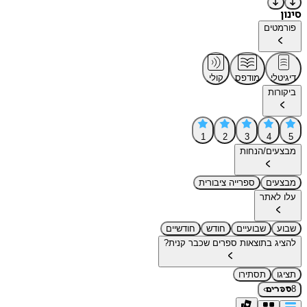
סינון
פורמטים
דיגיטלי
מודפס
קולי
ביקורות
1
2
3
4
5
מבצעים/הנחות
מבצעים
ספרייה ציבורית
עלו לאתר
שבוע
שבועיים
חודש
חודשיים
להציג בתוצאות ספרים שכבר קנית?
תציגו
תסתירו
›
8
ספרים