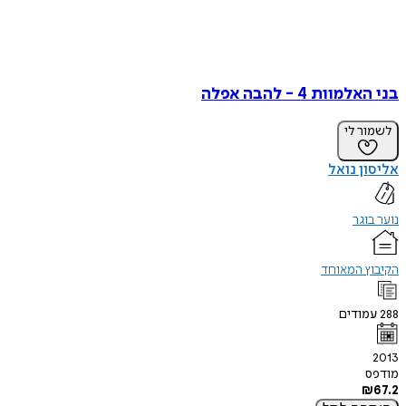
בני האלמוות 4 - להבה אפלה
לשמור לי
אליסון נואל
נוער בוגר
הקיבוץ המאוחד
288
עמודים
2013
מודפס
₪
67.2