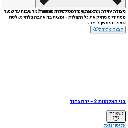
איזה פורמט לשלוח כמתנה?
ניצולה יחידה מתאונה, אֶוֶר רואה הילות ושומעת מחשבות עד שנער
מסתורי משתיק את כל הקולות - ומצית בה אהבה בלתי נשלטת
שאולי תימשך לנצח.
הצצה מהירה
בני האלמוות 2 - ירח כחול
לשמור לי
אליסון נואל