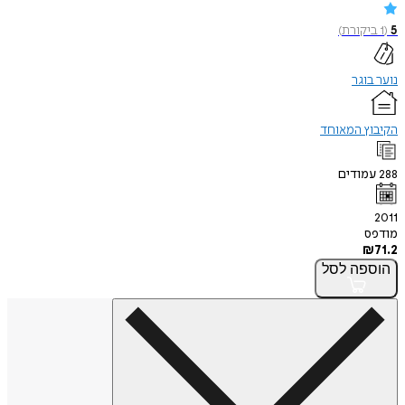
5
(
1
ביקורת
)
נוער בוגר
הקיבוץ המאוחד
288
עמודים
2011
מודפס
₪
71.2
הוספה
לסל