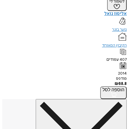
לשמור לי
אליסון נואל
נוער בוגר
הקיבוץ המאוחד
407
עמודים
2014
מודפס
₪
68.8
הוספה
לסל