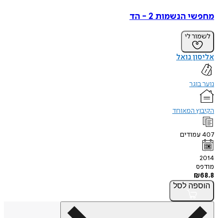
מחפשי הנשמות 2 - הד
לשמור לי
אליסון נואל
נוער בוגר
הקיבוץ המאוחד
407
עמודים
2014
מודפס
₪
68.8
הוספה
לסל