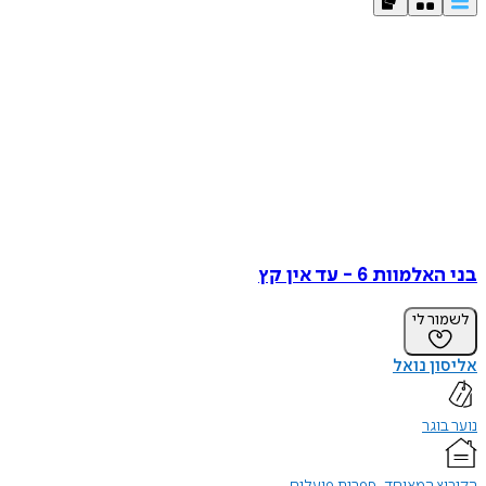
בני האלמוות 6 - עד אין קץ
לשמור לי
אליסון נואל
נוער בוגר