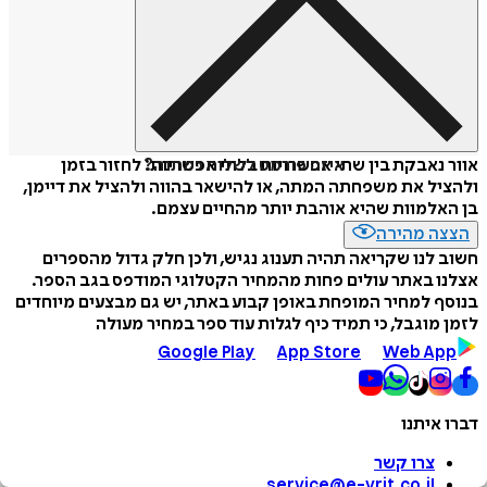
איזה פורמט לשלוח כמתנה?
אוור נאבקת בין שתי אפשרויות בלתי אפשריות: לחזור בזמן
ולהציל את משפחתה המתה, או להישאר בהווה ולהציל את דיימן,
בן האלמוות שהיא אוהבת יותר מהחיים עצמם.
הצצה מהירה
חשוב לנו שקריאה תהיה תענוג נגיש, ולכן חלק גדול מהספרים
אצלנו באתר עולים פחות מהמחיר הקטלוגי המודפס בגב הספר.
בנוסף למחיר המופחת באופן קבוע באתר, יש גם מבצעים מיוחדים
לזמן מוגבל, כי תמיד כיף לגלות עוד ספר במחיר מעולה
Google Play
App Store
Web App
דברו איתנו
צרו קשר
service@e-vrit.co.il