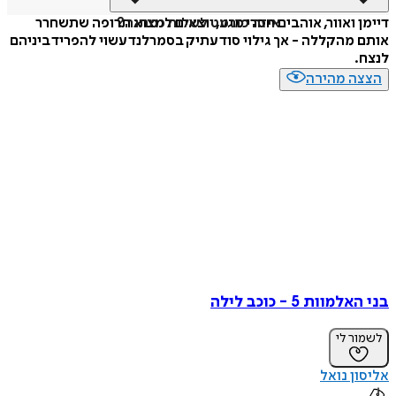
איזה פורמט לשלוח כמתנה?
דיימן ואוור, אוהבים חסרי מגע, יוצאים למצוא תרופה שתשחרר
אותם מהקללה - אך גילוי סוד עתיק בסמרלנד עשוי להפריד ביניהם
לנצח.
הצצה מהירה
בני האלמוות 5 - כוכב לילה
לשמור לי
אליסון נואל