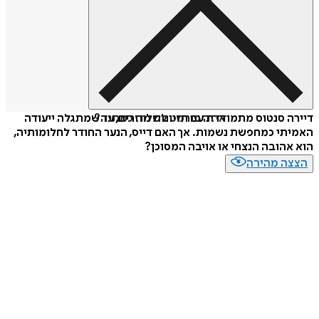
איזה פורמט לשלוח כמתנה?
דיירה סנטוס מתמודדת עם חזיונות מוזרים, עד שמתגלה ייעודה
האמיתי כמחפשת נשמות. אך האם דייס, הנער החודר לחלומותיה,
הוא אהובה הנצחי או אויבה המסוכן?
הצצה מהירה