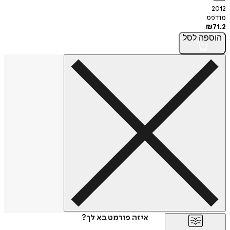
2012
מודפס
₪
71.2
הוספה
לסל
איזה פורמט בא לך?