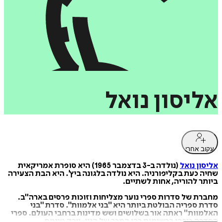
אליסון
נואל
עקוב אחרי
אליסון נואל
(נולדה ב-3 בדצמבר 1965) היא סופרת אמריקאית
שחיה כעת בקליפורניה. היא נולדה בלגונה ביץ'. היא הבת הצעירה
ביותר להוריה, אחות לשתיים.
מחברת של סדרות ספרי נוער מצליחות וזוכות פרסים בארה"ב.
סדרת ספריה הבולטת ביותר היא "בני אלמוות". סדרת "בני
האלמוות" ראתה אור בשלושים ושש מדינות ברחבי העולם. ספרי
הסדרה כיכבו ברשימות רבי המכר של הניו-יורק טיימס,