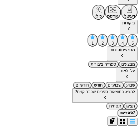
דיגיטלי
מודפס
קולי
ביקורות
1
2
3
4
5
מבצעים/הנחות
מבצעים
ספרייה ציבורית
עלו לאתר
שבוע
שבועיים
חודש
חודשיים
להציג בתוצאות ספרים שכבר קנית?
תציגו
תסתירו
›
2
ספרים