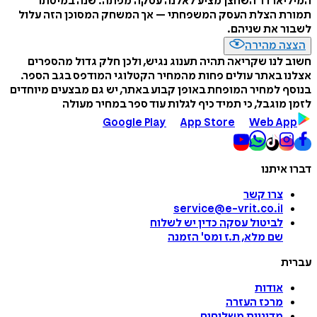
המיליארדר השחצן מציע לאלנה עסקה מפתה: שנה במיטתו
תמורת הצלת העסק המשפחתי – אך המשחק המסוכן הזה עלול
לשבור את שניהם.
הצצה מהירה
חשוב לנו שקריאה תהיה תענוג נגיש, ולכן חלק גדול מהספרים
אצלנו באתר עולים פחות מהמחיר הקטלוגי המודפס בגב הספר.
בנוסף למחיר המופחת באופן קבוע באתר, יש גם מבצעים מיוחדים
לזמן מוגבל, כי תמיד כיף לגלות עוד ספר במחיר מעולה
Google Play
App Store
Web App
דברו איתנו
צרו קשר
service@e-vrit.co.il
לביטול עסקה
כדין יש לשלוח
שם מלא, ת.ז ומס
'
הזמנה
עברית
אודות
מרכז העזרה
מדיניות משלוחים