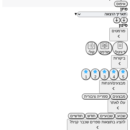
איפוס
מיון
▾
סינון
פורמטים
דיגיטלי
מודפס
קולי
ביקורות
1
2
3
4
5
מבצעים/הנחות
מבצעים
ספרייה ציבורית
עלו לאתר
שבוע
שבועיים
חודש
חודשיים
להציג בתוצאות ספרים שכבר קנית?