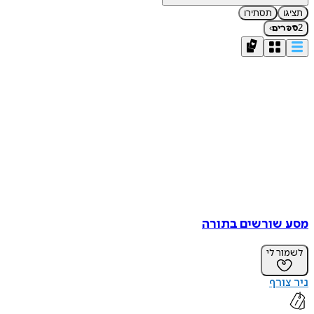
תציגו
תסתירו
›
2
ספרים
מסע שורשים בתורה
לשמור לי
ניר צורף