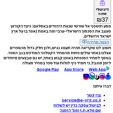
דיגיטלי
מתנה
₪
37
מסע חושפני אל שורשי שנאת היהודים באסלאם: כיצד הקוראן
מעצב את הסכסוך הישראלי-ערבי ומה באמת נאמר בו על ארץ
ישראל וירושלים.
הצצה מהירה
חשוב לנו שקריאה תהיה תענוג נגיש, ולכן חלק גדול מהספרים
אצלנו באתר עולים פחות מהמחיר הקטלוגי המודפס בגב הספר.
בנוסף למחיר המופחת באופן קבוע באתר, יש גם מבצעים מיוחדים
לזמן מוגבל, כי תמיד כיף לגלות עוד ספר במחיר מעולה
Google Play
App Store
Web App
דברו איתנו
צרו קשר
service@e-vrit.co.il
לביטול עסקה
כדין יש לשלוח
שם מלא, ת.ז ומס
'
הזמנה