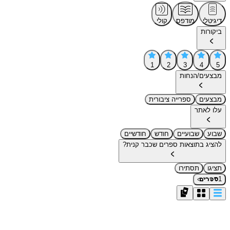
דיגיטלי
מודפס
קולי
ביקורות
1
2
3
4
5
מבצעים/הנחות
מבצעים
ספרייה ציבורית
עלו לאתר
שבוע
שבועיים
חודש
חודשיים
להציג בתוצאות ספרים שכבר קנית?
תציגו
תסתירו
›
1
ספרים