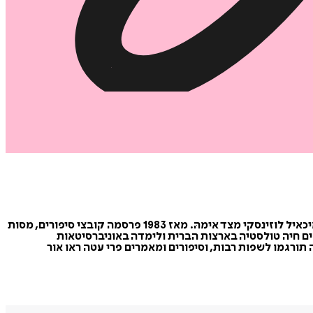
טטיאנה טולסטיה נולדה ב-1951 בלנינגרד, למשפחה של אנשי ספרות ומדע, נכדתם של הסופר אלכסיי טולסטוי מצד אביה, ושל המתרגם מיכאיל לוזינסקי מצד אימהּ. מאז 1983 פרסמה קובצי סיפורים, מסות
ים חיה טולסטיה בארצות הברית ולימדה באוניברסיטאות
מת מאה הנשים המשפיעות ברוסיה. ספריה תורגמו לשפות רבות, וסיפורים ומאמרים פרי עטה ראו אור