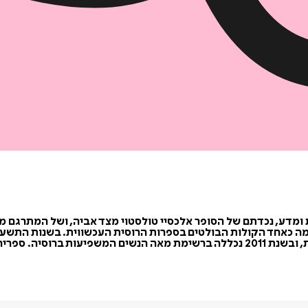
קומה כאחד הקולות הבולטים בספרות הרוסית העכשווית. בשנות התשע
אמריקאיות. מ-2002 הנחתה כעשור תוכנית אירוח בטלוויזיה הרוסית, ובשנת 2011 נכללה ברשי