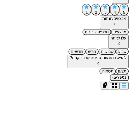
1
2
3
4
5
מבצעים/הנחות
מבצעים
ספרייה ציבורית
עלו לאתר
שבוע
שבועיים
חודש
חודשיים
להציג בתוצאות ספרים שכבר קנית?
תציגו
תסתירו
›
1
ספרים