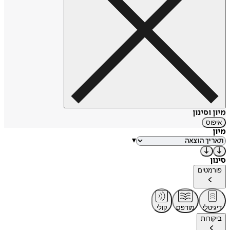
מיון וסינון
איפוס
מיון
▾
סינון
פורמטים
דיגיטלי
מודפס
קולי
ביקורות