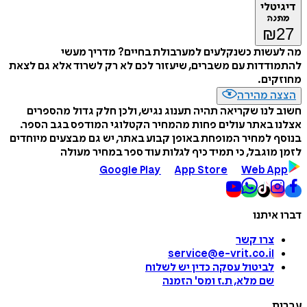
דיגיטלי
מתנה
₪
27
מה לעשות כשנקלעים למערבולת בחיים? מדריך מעשי
להתמודדות עם משברים, שיעזור לכם לא רק לשרוד אלא גם לצאת
מחוזקים.
הצצה מהירה
חשוב לנו שקריאה תהיה תענוג נגיש, ולכן חלק גדול מהספרים
אצלנו באתר עולים פחות מהמחיר הקטלוגי המודפס בגב הספר.
בנוסף למחיר המופחת באופן קבוע באתר, יש גם מבצעים מיוחדים
לזמן מוגבל, כי תמיד כיף לגלות עוד ספר במחיר מעולה
Google Play
App Store
Web App
דברו איתנו
צרו קשר
service@e-vrit.co.il
לביטול עסקה
כדין יש לשלוח
שם מלא, ת.ז ומס
'
הזמנה
עברית