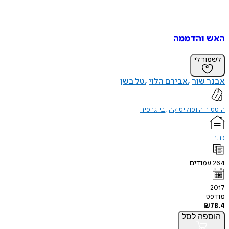
האש והדממה
לשמור לי
אבנר שור
אבירם הלוי
טל בשן
היסטוריה ופוליטיקה
ביוגרפיה
כתר
264
עמודים
2017
מודפס
₪
78.4
הוספה
לסל