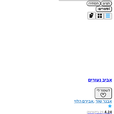
תציגו
תסתירו
›
4
ספרים
אביב נעורים
לשמור לי
אבנר שור
אבירם הלוי
4.24
(
21
ביקורות
)