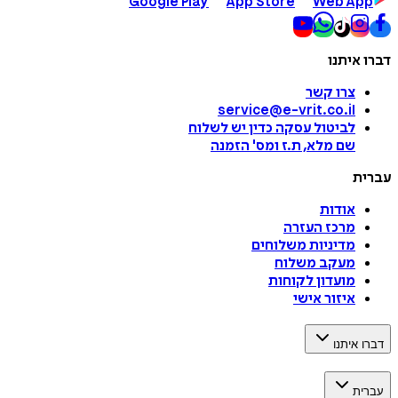
Google Play
App Store
Web App
דברו איתנו
צרו קשר
service@e-vrit.co.il
לביטול עסקה
כדין יש לשלוח
שם מלא, ת.ז ומס
'
הזמנה
עברית
אודות
מרכז העזרה
מדיניות משלוחים
מעקב משלוח
מועדון לקוחות
איזור אישי
דברו איתנו
עברית