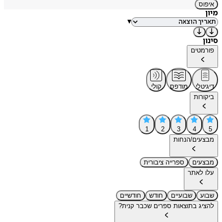
איפוס
מיון
▾
סינון
פורמטים
דיגיטלי
מודפס
קולי
ביקורות
1
2
3
4
5
מבצעים/הנחות
מבצעים
ספרייה ציבורית
עלו לאתר
שבוע
שבועיים
חודש
חודשיים
להציג בתוצאות ספרים שכבר קנית?