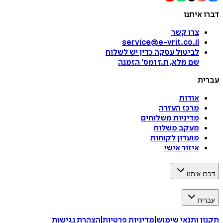
דברו איתנו
צרו קשר
service@e-vrit.co.il
לביטול עסקה
כדין יש לשלוח
שם מלא, ת.ז ומס
'
הזמנה
עברית
אודות
מרכז העזרה
מדיניות משלוחים
מעקב משלוח
מועדון לקוחות
איזור אישי
דברו איתנו
עברית
תקנון ותנאי שימוש
|
מדיניות פרטיות
|
הצהרת נגישות