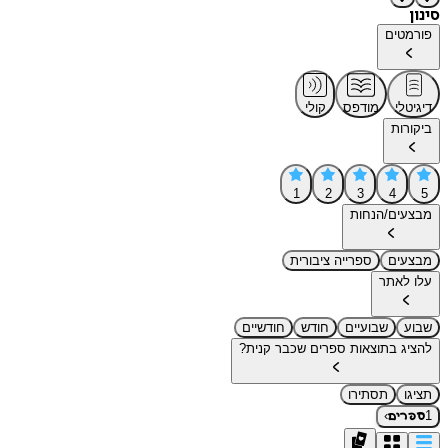
סינון
פורמטים
דיגיטלי
מודפס
קולי
ביקורות
1
2
3
4
5
מבצעים/הנחות
מבצעים
ספרייה ציבורית
עלו לאתר
שבוע
שבועיים
חודש
חודשיים
להציג בתוצאות ספרים שכבר קנית?
תציגו
תסתירו
›
1
ספרים