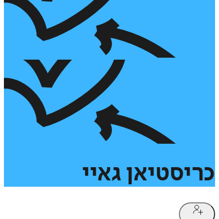
כריסטיאן
גאיי