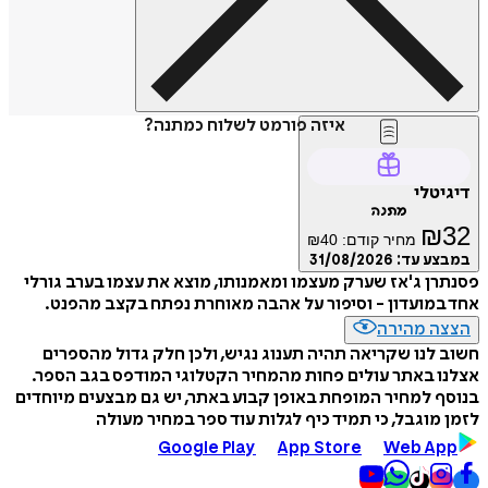
איזה פורמט לשלוח כמתנה?
דיגיטלי
מתנה
₪
32
מחיר קודם:
40
₪
במבצע עד:
31/08/2026
פסנתרן ג'אז שערק מעצמו ומאמנותו, מוצא את עצמו בערב גורלי
אחד במועדון - וסיפור על אהבה מאוחרת נפתח בקצב מהפנט.
הצצה מהירה
חשוב לנו שקריאה תהיה תענוג נגיש, ולכן חלק גדול מהספרים
אצלנו באתר עולים פחות מהמחיר הקטלוגי המודפס בגב הספר.
בנוסף למחיר המופחת באופן קבוע באתר, יש גם מבצעים מיוחדים
לזמן מוגבל, כי תמיד כיף לגלות עוד ספר במחיר מעולה
Google Play
App Store
Web App