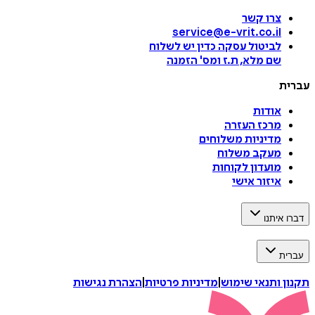
צרו קשר
service@e-vrit.co.il
לביטול עסקה
כדין יש לשלוח
שם מלא, ת.ז ומס
'
הזמנה
עברית
אודות
מרכז העזרה
מדיניות משלוחים
מעקב משלוח
מועדון לקוחות
איזור אישי
דברו איתנו
עברית
תקנון ותנאי שימוש
|
מדיניות פרטיות
|
הצהרת נגישות