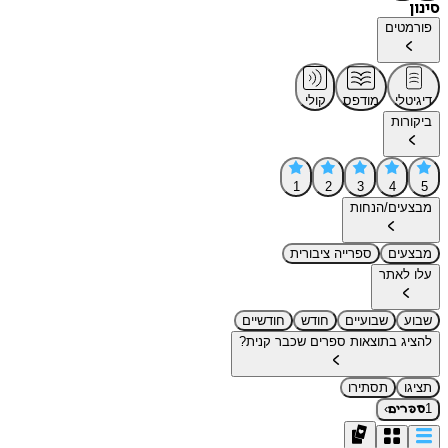
סינון
פורמטים
דיגיטלי
מודפס
קולי
ביקורות
1
2
3
4
5
מבצעים/הנחות
מבצעים
ספרייה ציבורית
עלו לאתר
שבוע
שבועיים
חודש
חודשיים
להציג בתוצאות ספרים שכבר קנית?
תציגו
תסתירו
›
1
ספרים