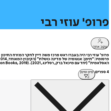
פרופ'
עוזי
רבי
עקוב אחרי
פרופ' עוזי רבי היה בעברו ראש מרכז משה דיין לחקר המזרח התיכון
האסלאמית" (יחד עם מיכאל ברק, רסלינג, 2021). The Return of the Past: State, Identity, and Society in the Post-Arab Spring Middle East (Lexington Books, 2019).
4 ספרים
מיון וסינון