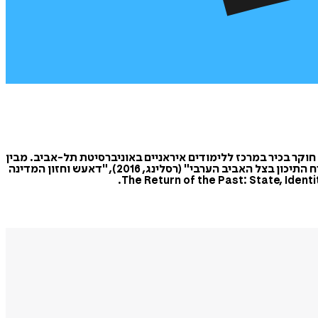
חוקר בכיר במרכז ללימודים איראניים באוניברסיטת תל-אביב. מבין
פרסומיו: "תימן: אנטומיה של מדינה כושלת" (הקיבוץ המאוחד, 2014), "איחוד האמירויות הערביות", (רסלינג, 2025) "חזרה לעתיד: המזרח התיכון בצל האביב הערבי" (רסלינג, 2016), "דאעש וחזון המדינה