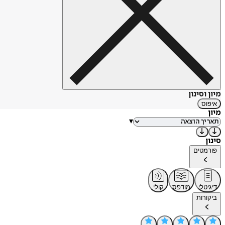
מיון וסינון
איפוס
מיון
▾
סינון
פורמטים
דיגיטלי
מודפס
קולי
ביקורות