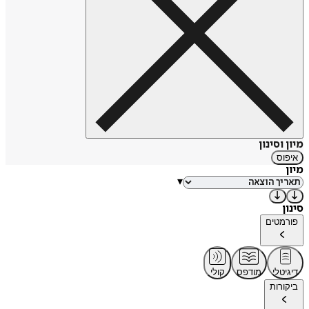
מיון וסינון
איפוס
מיון
▾
סינון
פורמטים
דיגיטלי
מודפס
קולי
ביקורות