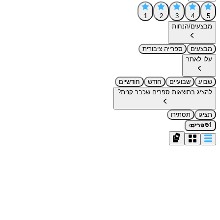
1
2
3
4
5
מבצעים/הנחות
מבצעים
ספרייה ציבורית
עלו לאתר
שבוע
שבועיים
חודש
חודשיים
להציג בתוצאות ספרים שכבר קנית?
תציגו
תסתירו
›
1
ספרים