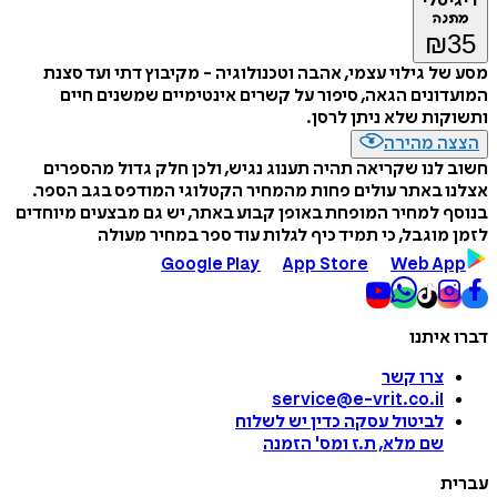
דיגיטלי
מתנה
₪
35
מסע של גילוי עצמי, אהבה וטכנולוגיה - מקיבוץ דתי ועד סצנת
המועדונים הגאה, סיפור על קשרים אינטימיים שמשנים חיים
ותשוקות שלא ניתן לרסן.
הצצה מהירה
חשוב לנו שקריאה תהיה תענוג נגיש, ולכן חלק גדול מהספרים
אצלנו באתר עולים פחות מהמחיר הקטלוגי המודפס בגב הספר.
בנוסף למחיר המופחת באופן קבוע באתר, יש גם מבצעים מיוחדים
לזמן מוגבל, כי תמיד כיף לגלות עוד ספר במחיר מעולה
Google Play
App Store
Web App
דברו איתנו
צרו קשר
service@e-vrit.co.il
לביטול עסקה
כדין יש לשלוח
שם מלא, ת.ז ומס
'
הזמנה
עברית