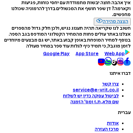
איך אהבה חוצה יבשות מתמודדת עם יחסי כוחות, פגיעות
וקארמה? דן שפר חושף את המכשולים בדרך להרמוניה שכולנו
מחפשים.
הצצה מהירה
חשוב לנו שקריאה תהיה תענוג נגיש, ולכן חלק גדול מהספרים
אצלנו באתר עולים פחות מהמחיר הקטלוגי המודפס בגב הספר.
בנוסף למחיר המופחת באופן קבוע באתר, יש גם מבצעים מיוחדים
לזמן מוגבל, כי תמיד כיף לגלות עוד ספר במחיר מעולה
Google Play
App Store
Web App
דברו איתנו
צרו קשר
service@e-vrit.co.il
לביטול עסקה
כדין יש לשלוח
שם מלא, ת.ז ומס
'
הזמנה
עברית
אודות
מרכז העזרה