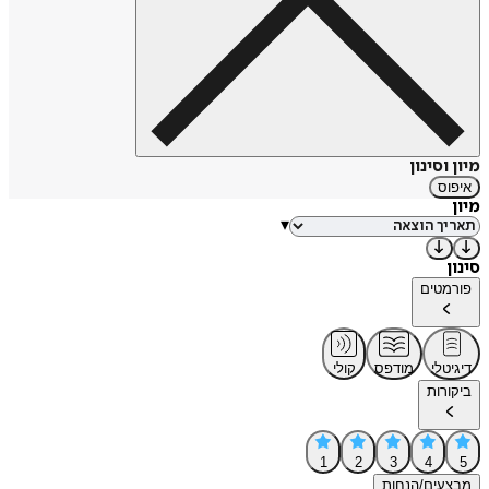
מיון וסינון
איפוס
מיון
▾
סינון
פורמטים
דיגיטלי
מודפס
קולי
ביקורות
1
2
3
4
5
מבצעים/הנחות