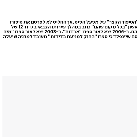
התשל"ו) הוא סופר ואיש חינוך דתי לאומי. ב-2002 זכה במקום ראשון בתחרות "הסיפור הקצר" של מפעל הפיס, אך החליט לא לפרסם את סיפורו
בקובץ הסיפורים הזוכים בעקבות טענת חבריו לפגיעה ברגשות הציבור החרדי וברצונו לא להיות נגוע בספק איסור לשון הרע. את ספרו הראשון "בכל מקום שהם" כתב במהלך שירותו הצבאי בגדוד 12 של
גולני. שיינפלד גויס למילואים במלחמת לבנון השנייה ועל חוויותיו במלחמה כתב את "בא מלבנון", שיצא עם קובץ הסיפורים "בכל מקום שהם. ב-2006 יצא לאור ספרו "אבדות". ב-2008 יצא לאור ספרו "מים
סוף". ב-2012 יצא ספרו "החוק למניעת בדידות". ב-2018 לאחר הפסקה ארוכה יצא ספרו "עד שנגיע הביתה". באפריל 2022 פרסם שיינפלד כי ספרו "החוק למניעת בדידות" מעובד למחזה שיעלה