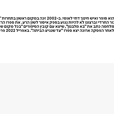
מיכאל (מיקי) שיינפלד (נולד ב־11 באפריל 1976, י"ב בניסן 
שאין להם 