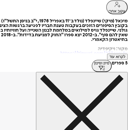
עקוב אחרי
בתיאטרון הקאמרי.
מקור: ויקיפדיה
https://tinyurl.com/273awy4u
לקרוא עוד
5 ספרים
מיון וסינון