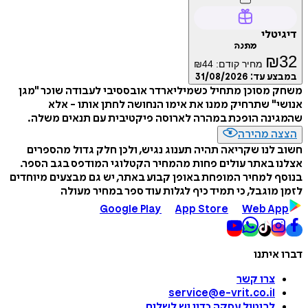
דיגיטלי
מתנה
₪
32
מחיר קודם:
44
₪
במבצע עד:
31/08/2026
משחק מסוכן מתחיל כשמיליארדר אובססיבי לעבודה שוכר "מגן
אנושי" שתרחיק ממנו את אימו הנחושה לחתן אותו - אלא
שהמגינה הופכת במהרה לארוסה פיקטיבית עם תנאים משלה.
הצצה מהירה
חשוב לנו שקריאה תהיה תענוג נגיש, ולכן חלק גדול מהספרים
אצלנו באתר עולים פחות מהמחיר הקטלוגי המודפס בגב הספר.
בנוסף למחיר המופחת באופן קבוע באתר, יש גם מבצעים מיוחדים
לזמן מוגבל, כי תמיד כיף לגלות עוד ספר במחיר מעולה
Google Play
App Store
Web App
דברו איתנו
צרו קשר
service@e-vrit.co.il
לביטול עסקה
כדין יש לשלוח