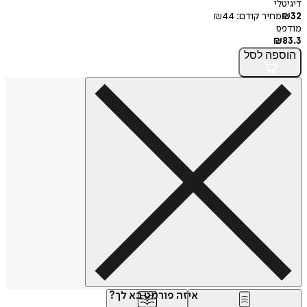
דיגיטלי
32
₪
מחיר קודם:
44
₪
מודפס
₪
83.3
הוספה
לסל
איזה פורמט בא לך?