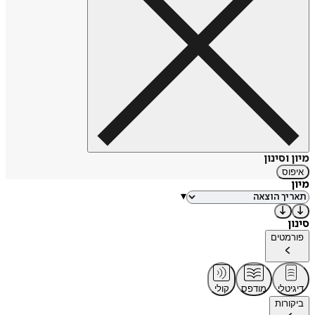
מיון וסינון
איפוס
מיון
▾
סינון
פורמטים
דיגיטלי
מודפס
קולי
ביקורות