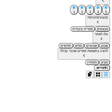
1
2
3
4
5
מבצעים/הנחות
מבצעים
ספרייה ציבורית
עלו לאתר
שבוע
שבועיים
חודש
חודשיים
להציג בתוצאות ספרים שכבר קנית?
תציגו
תסתירו
›
1
ספרים