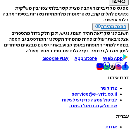
₪
45
מפגש מקרי ביום האהבה מצית קשר בלתי צפוי בין מש"קית
נפגעים להלום קרב, כשטראומות מלחמתיות נשזרות בסיפור אהבה
בלתי אפשרי.
הצצה מהירה
חשוב לנו שקריאה תהיה תענוג נגיש, ולכן חלק גדול מהספרים
אצלנו באתר עולים פחות מהמחיר הקטלוגי המודפס בגב הספר.
בנוסף למחיר המופחת באופן קבוע באתר, יש גם מבצעים מיוחדים
לזמן מוגבל, כי תמיד כיף לגלות עוד ספר במחיר מעולה
Google Play
App Store
Web App
דברו איתנו
צרו קשר
service@e-vrit.co.il
לביטול עסקה
כדין יש לשלוח
שם מלא, ת.ז ומס
'
הזמנה
עברית
אודות