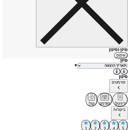
מיון וסינון
איפוס
מיון
▾
סינון
פורמטים
דיגיטלי
מודפס
קולי
ביקורות
1
2
3
4
5