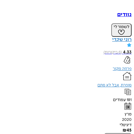
נוודים
לשמור לי
רוני שקדי
4.33
(
6
ביקורות
)
פרוזה מקור
סופרת, אבל לא סתם
181
עמודים
מרץ
2020
דיגיטלי
₪
45