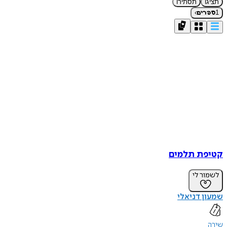
תציגו
תסתירו
›
1
ספרים
קטיפת תלמים
לשמור לי
שמעון דניאלי
שירה