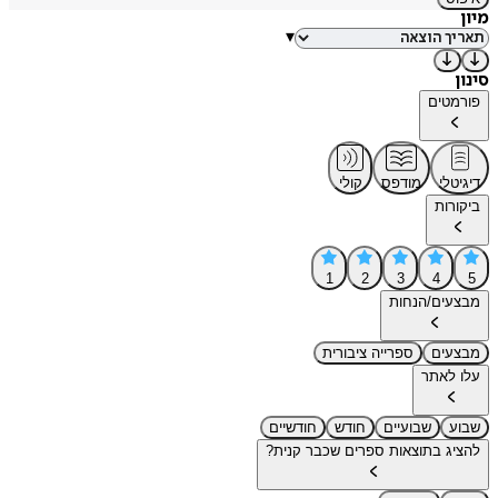
מיון
▾
סינון
פורמטים
דיגיטלי
מודפס
קולי
ביקורות
1
2
3
4
5
מבצעים/הנחות
מבצעים
ספרייה ציבורית
עלו לאתר
שבוע
שבועיים
חודש
חודשיים
להציג בתוצאות ספרים שכבר קנית?