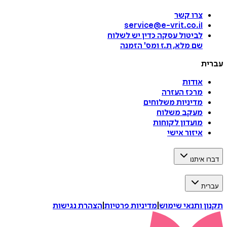
צרו קשר
service@e-vrit.co.il
לביטול עסקה
כדין יש לשלוח
שם מלא, ת.ז ומס
'
הזמנה
עברית
אודות
מרכז העזרה
מדיניות משלוחים
מעקב משלוח
מועדון לקוחות
איזור אישי
דברו איתנו
עברית
תקנון ותנאי שימוש
|
מדיניות פרטיות
|
הצהרת נגישות