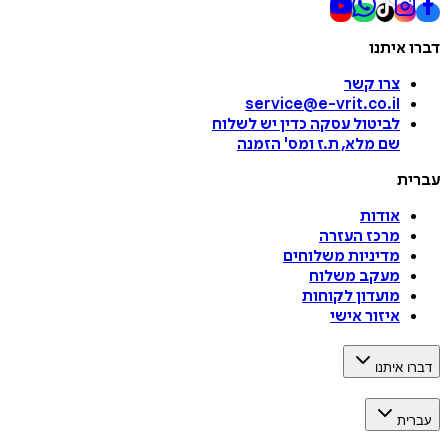
דברו איתנו
צרו קשר
service@e-vrit.co.il
לביטול עסקה
כדין יש לשלוח
שם מלא, ת.ז ומס
'
הזמנה
עברית
אודות
מרכז העזרה
מדיניות משלוחים
מעקב משלוח
מועדון לקוחות
איזור אישי
דברו איתנו
עברית