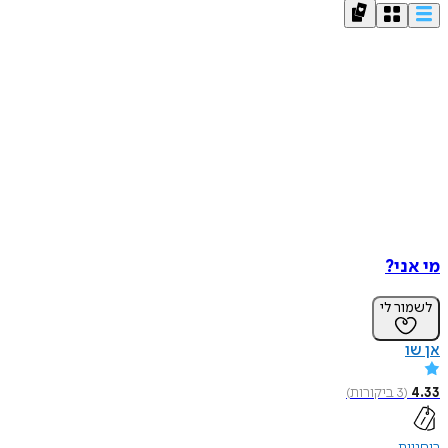
מי אני?
לשמור לי
אן שו
4.33
(
3
ביקורות
)
רוחניות