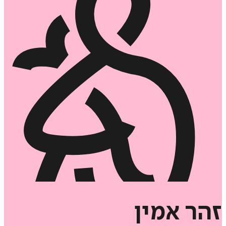
זהר
אמין