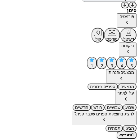
סינון
פורמטים
דיגיטלי
מודפס
קולי
ביקורות
1
2
3
4
5
מבצעים/הנחות
מבצעים
ספרייה ציבורית
עלו לאתר
שבוע
שבועיים
חודש
חודשיים
להציג בתוצאות ספרים שכבר קנית?
תציגו
תסתירו
›
1
ספרים