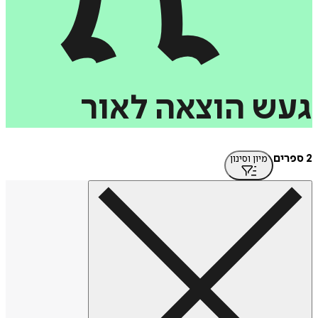
געש
הוצאה
לאור
2 ספרים
מיון וסינון