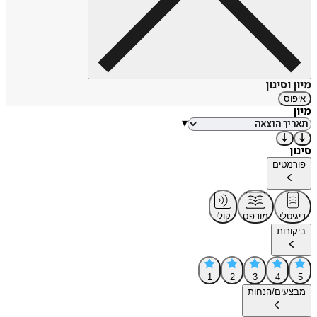
מיון וסינון
איפוס
מיון
▾
סינון
פורמטים
דיגיטלי
מודפס
קולי
ביקורות
1
2
3
4
5
מבצעים/הנחות