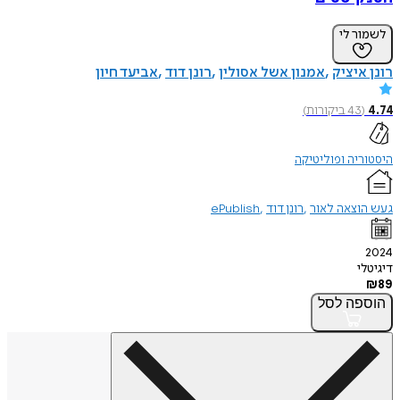
לשמור לי
רונן איציק
אמנון אשל אסולין
רונן דוד
אביעד חיון
4.74
(
43
ביקורות
)
היסטוריה ופוליטיקה
געש הוצאה לאור
רונן דוד
ePublish
2024
דיגיטלי
₪
89
הוספה
לסל