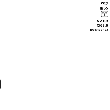
קולי
₪
35
מודפס
₪
68.6
גב הספר:
98
₪