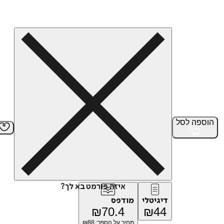
הוספה
לסל
איזה פורמט בא לך?
דיגיטלי
מודפס
₪
70.4
₪
44
מחיר על הספר: ₪
88