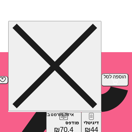
הוספה
לסל
איזה פורמט בא לך?
דיגיטלי
מודפס
₪
70.4
₪
44