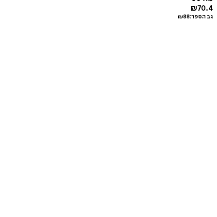
₪
70.4
גב הספר:
88
₪