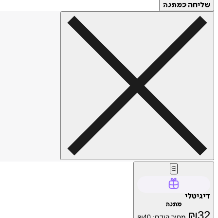
שליחה
כמתנה
דיגיטלי
מתנה
₪
32
מחיר קודם:
40
₪