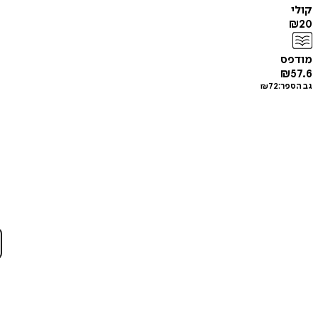
קולי
₪
20
מודפס
₪
57.6
גב הספר:
72
₪