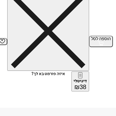
הוספה
לסל
איזה פורמט בא לך?
דיגיטלי
₪
38