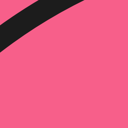
הוספה
לסל
איזה פורמט בא לך?
דיגיטלי
₪
38