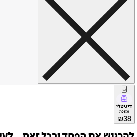
דיגיטלי
מתנה
₪
38
להרגיש את הפחד ובכל זאת... לע