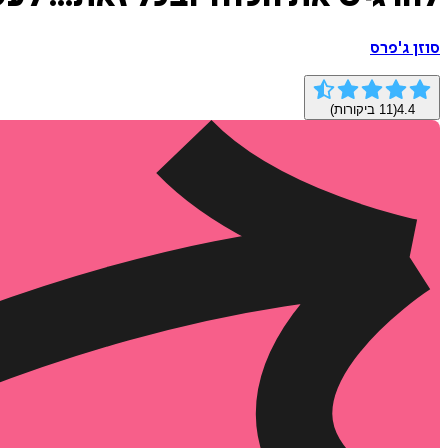
סוזן ג'פרס
4.4
(
11
ביקורות)