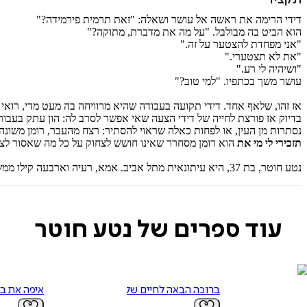
דידי הרימה את ראשה אל עושר ושאלה: "זאת תרמית פירמידה?"
הוא הביט בה מבולבל. "על מה את מדברת, מתוקה?"
"אני מפחדת להצטער על זה."
"את לא תצטערי."
"ושיהיה לי רע."
עושר משך בכתפיו. "למי טוב?"
אז זהו, שלאף אחד. דידי תקועה בעבודה שהיא מרוויחה בה מעט מדי, רואי
בדיוק אז פורצת לחייה של דידי הצעה שאי אפשר לסרב לה: הון עתק בעבור כ
נסתרות מן העין, או לפחות כאלה שראוי להסתיר: רצח מהעבר, רומן משונ
תזכירי לי מי את
הוא רומן מסחרר שאינו חושש לצחוק על כל מה שאסור לצחו
נטע חוטר, בת 37, היא עיתונאית מתל אביב. אמא, רעיה וארבעה קילו ממשקל כבוד.
עוד ספרים של נטע חוטר
ברוכה הבאה לחיים שלך
איפה את ב