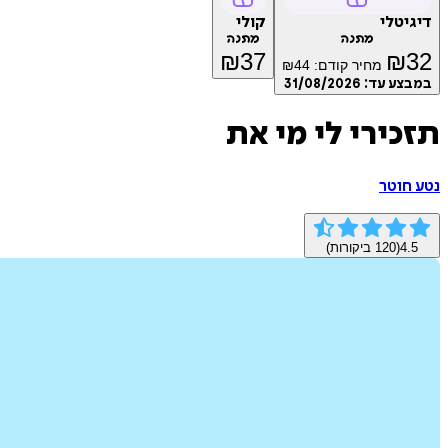
דיגיטלי
קולי
מתנה
מתנה
₪
37
₪
32
מחיר קודם:
44
₪
במבצע עד:
31/08/2026
תזכירי לי מי את
נטע חוטר
4.5
(
120
ביקורות)