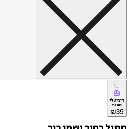
דיגיטלי
מתנה
₪
39
חתול רחוב ושמו בוב