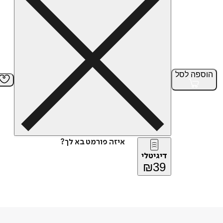
הוספה
לסל
איזה פורמט בא לך?
דיגיטלי
₪
39