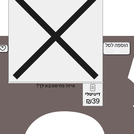
הוספה
לסל
איזה פורמט בא לך?
דיגיטלי
₪
39