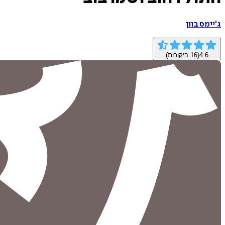
ג'יימס בוון
4.6
(
16
ביקורות)