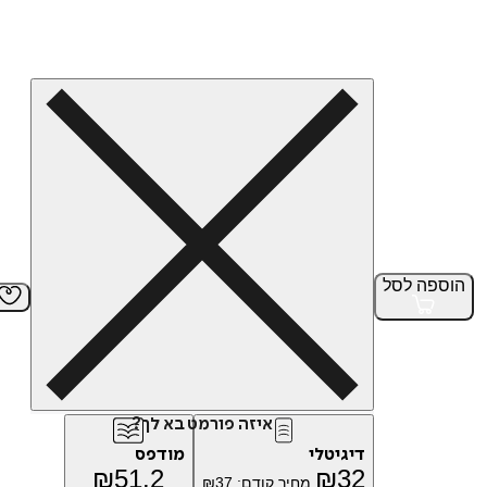
הוספה
לסל
איזה פורמט בא לך?
דיגיטלי
מודפס
₪
51.2
₪
32
מחיר קודם:
37
₪