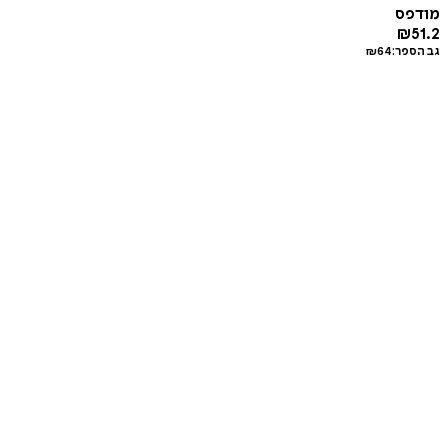
מודפס
₪
51.2
גב הספר:
64
₪