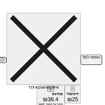
הוספה
לסל
איזה פורמט בא לך?
דיגיטלי
מודפס
₪
38.4
₪
25
מחיר על הספר: ₪
48