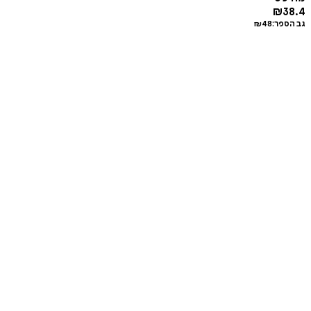
₪
38.4
גב הספר:
48
₪